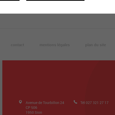
contact
mentions légales
plan du site
Avenue de Tourbillon 24
Tél
027 321 27 17
CP 506
1950
Sion